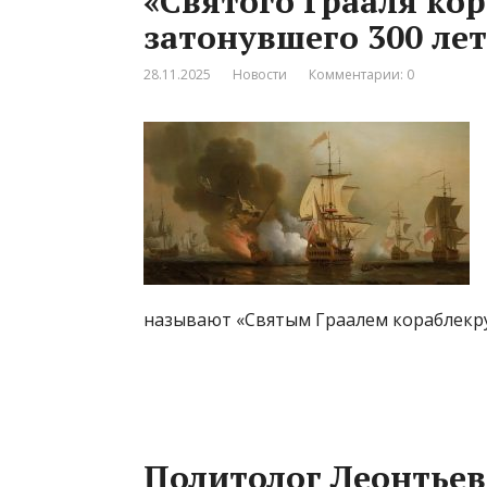
«Святого Грааля ко
затонувшего 300 лет
28.11.2025
Новости
Комментарии: 0
называют «Святым Граалем кораблекру
Политолог Леонтьев: