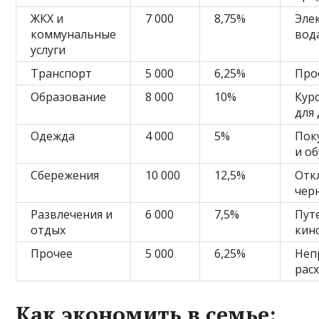
ЖКХ и
7 000
8,75%
Эле
коммунальные
вод
услуги
Транспорт
5 000
6,25%
Про
Образование
8 000
10%
Кур
для
Одежда
4 000
5%
Пок
и о
Сбережения
10 000
12,5%
Отк
чер
Развлечения и
6 000
7,5%
Пут
отдых
кин
Прочее
5 000
6,25%
Неп
рас
Как экономить в семье: