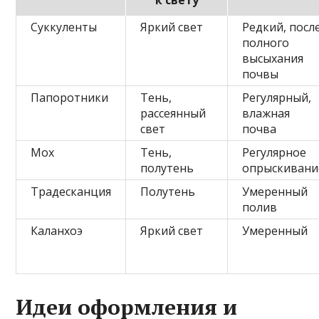
Суккуленты
Яркий свет
Редкий, посл
полного
высыхания
почвы
Папоротники
Тень,
Регулярный,
рассеянный
влажная
свет
почва
Мох
Тень,
Регулярное
полутень
опрыскивани
Традесканция
Полутень
Умеренный
полив
Каланхоэ
Яркий свет
Умеренный
Идеи оформления и