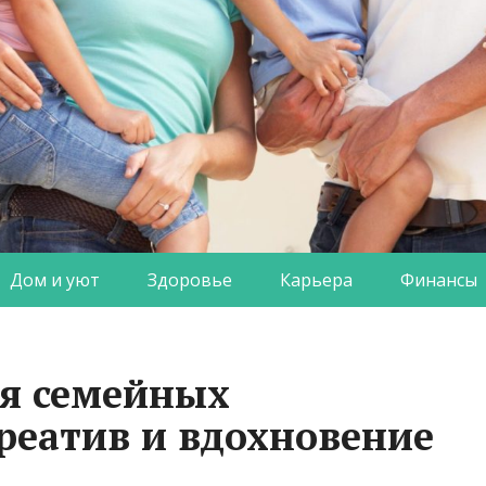
Дом и уют
Здоровье
Карьера
Финансы
я семейных
реатив и вдохновение