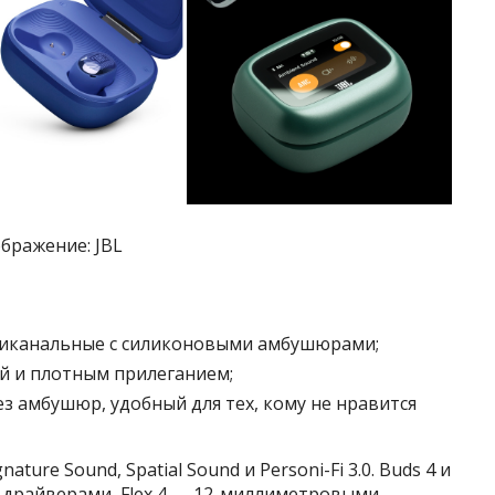
зображение: JBL
триканальные с силиконовыми амбушюрами;
ой и плотным прилеганием;
без амбушюр, удобный для тех, кому не нравится
ture Sound, Spatial Sound и Personi-Fi 3.0. Buds 4 и
драйверами, Flex 4 — 12-миллиметровыми.