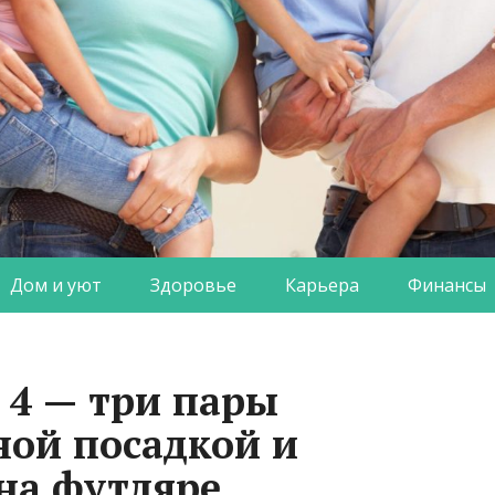
Дом и уют
Здоровье
Карьера
Финансы
e 4 — три пары
ной посадкой и
на футляре