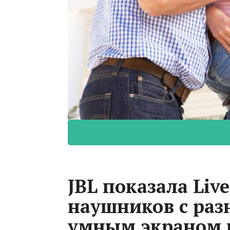
JBL показала Liv
наушников с раз
умным экраном 