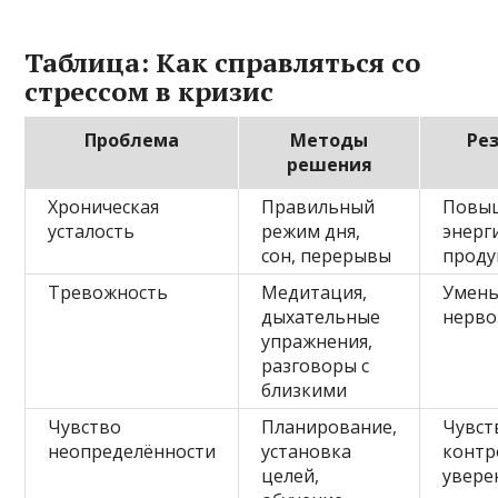
Таблица: Как справляться со
стрессом в кризис
Проблема
Методы
Ре
решения
Хроническая
Правильный
Повы
усталость
режим дня,
энерг
сон, перерывы
проду
Тревожность
Медитация,
Умен
дыхательные
нерво
упражнения,
разговоры с
близкими
Чувство
Планирование,
Чувст
неопределённости
установка
контр
целей,
увере