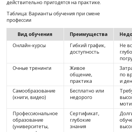
действительно пригодятся на практике.
Таблица: Варианты обучения при смене
профессии
Вид обучения
Преимущества
Недо
Онлайн-курсы
Гибкий график,
Не в
доступность
глуб
погр
Очные тренинги
Живое
Затр
общение,
по в
практика
и де
Самообразование
Бесплатно или
Треб
(книги, видео)
недорого
высо
моти
Профессиональное
Сертификат,
Долг
образование
глубокие
обуч
(университеты,
знания
высо