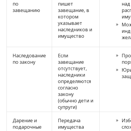
по
пишет
над
завещанию
завещание, в
рас
котором
иму
указывает
Мож
наследников и
инд
имущество
жел
Наследование
Если
Про
по закону
завещание
пор
отсутствует,
Юри
наследники
защ
определяются
согласно
закону
(обычно дети и
супруги)
Дарение и
Передача
Изб
подарочные
имущества
сло