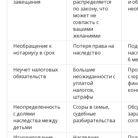
завещания
распределяется
и о
по закону, что
нео
может не
совпасть с
вашими
желаниями
Необращение к
Потеря права на
Под
нотариусу в срок
наследство
нас
6 м
Неучет налоговых
Большие
Про
обязательств
неожиданности с
с ю
уплатой
фин
налогов,
кон
штрафы
Неопределенность
Ссоры в семье,
Обс
с долями
судебные
зар
наследства между
разбирательства
сог
детьми
Игнорирование
Наследник
Пол