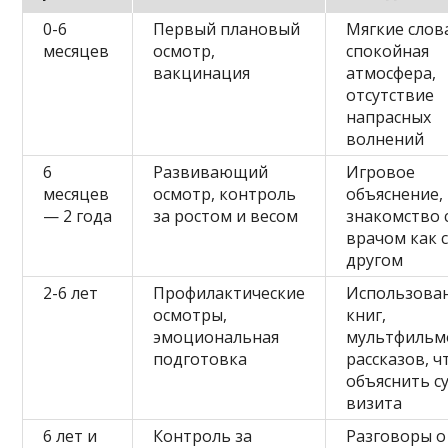
0-6
Первый плановый
Мягкие слов
месяцев
осмотр,
спокойная
вакцинация
атмосфера,
отсутствие
напрасных
волнений
6
Развивающий
Игровое
месяцев
осмотр, контроль
объяснение,
— 2 года
за ростом и весом
знакомство 
врачом как 
другом
2-6 лет
Профилактические
Использова
осмотры,
книг,
эмоциональная
мультфильм
подготовка
рассказов, 
объяснить с
визита
6 лет и
Контроль за
Разговоры о