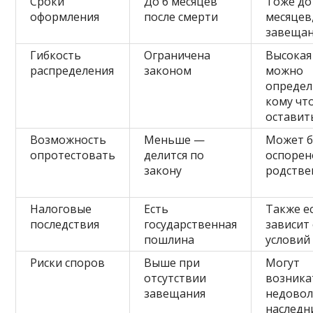
Сроки
До 6 месяцев
Тоже до
оформления
после смерти
месяцев,
завещан
Гибкость
Ограничена
Высокая
распределения
законом
можно
определ
кому чт
оставит
Возможность
Меньше —
Может 
опротестовать
делится по
оспорен
закону
родстве
Налоговые
Есть
Также ес
последствия
государственная
зависит
пошлина
условий
Риски споров
Выше при
Могут
отсутствии
возника
завещания
недовол
наследн