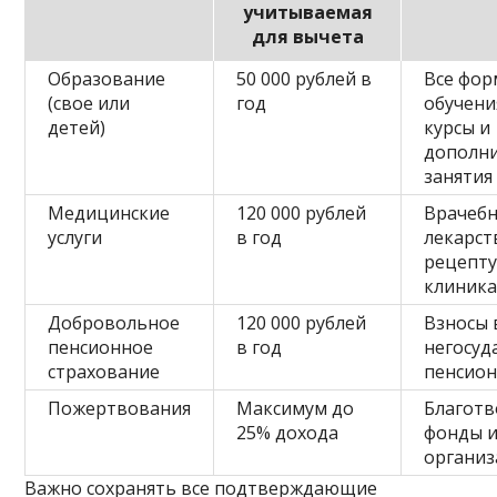
учитываемая
для вычета
Образование
50 000 рублей в
Все фо
(свое или
год
обучени
детей)
курсы и
дополн
занятия
Медицинские
120 000 рублей
Врачебн
услуги
в год
лекарст
рецепту
клиника
Добровольное
120 000 рублей
Взносы 
пенсионное
в год
негосуд
страхование
пенсио
Пожертвования
Максимум до
Благот
25% дохода
фонды 
органи
Важно сохранять все подтверждающие