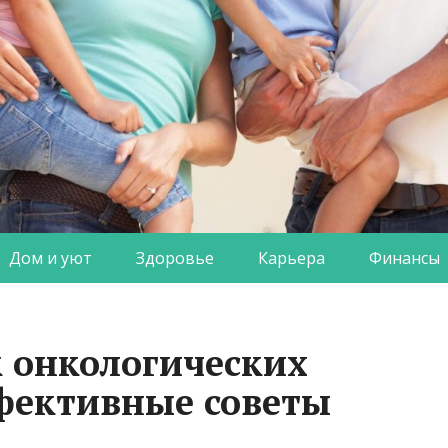
Дом и уют
Здоровье
Карьера
Финансы
к онкологических
фективные советы