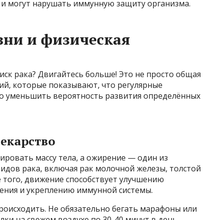
к и могут нарушать иммунную защиту организма.
зни и физическая
иск рака? Двигайтесь больше! Это не просто общая
ий, которые показывают, что регулярные
но уменьшить вероятность развития определённых
лекарство
ировать массу тела, а ожирение — один из
идов рака, включая рак молочной железы, толстой
 того, движение способствует улучшению
ения и укреплению иммунной системы.
роисходить. Не обязательно бегать марафоны или
лки на свежем воздухе по 30-40 минут в день