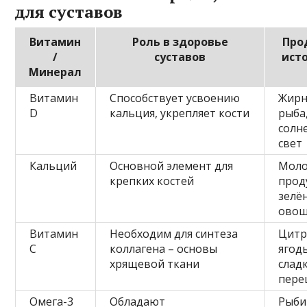
для суставов
Витамин
Роль в здоровье
Про
/
суставов
ист
Минерал
Витамин
Способствует усвоению
Жирн
D
кальция, укрепляет кости
рыба,
солн
свет
Кальций
Основной элемент для
Мол
крепких костей
прод
зелё
ово
Витамин
Необходим для синтеза
Цитр
C
коллагена – основы
ягод
хрящевой ткани
слад
пере
Омега-3
Обладают
Рыби