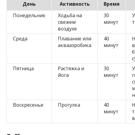
День
Активность
Время
Понедельник
Ходьба на
30
свежем
минут
воздухе
Среда
Плавание или
40
Н
аквааэробика
минут
в
б
с
Пятница
Растяжка и
30
йога
минут
г
с
Воскресенье
Прогулка
40
минут
т
в