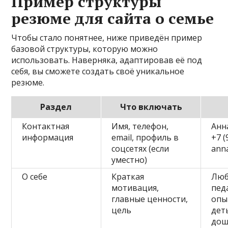
Пример структуры
резюме для сайта о семье
Чтобы стало понятнее, ниже приведён пример
базовой структуры, которую можно
использовать. Наверняка, адаптировав её под
себя, вы сможете создать своё уникальное
резюме.
Раздел
Что включать
Контактная
Имя, телефон,
Анн
информация
email, профиль в
+7 (
соцсетях (если
ann
уместно)
О себе
Краткая
Люб
мотивация,
пед
главные ценности,
опы
цель
дет
дош