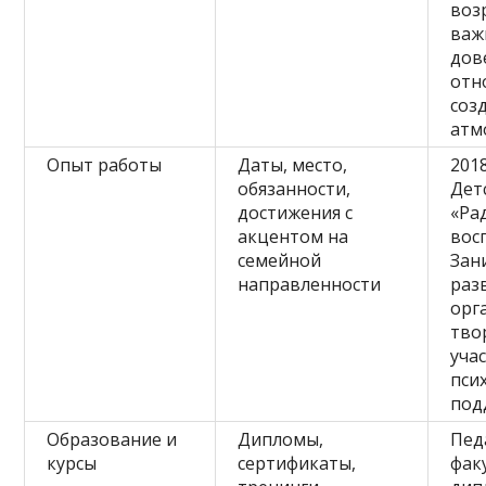
воз
важ
дов
отн
соз
атм
Опыт работы
Даты, место,
201
обязанности,
Дет
достижения с
«Ра
акцентом на
вос
семейной
Зан
направленности
раз
орг
тво
уча
пси
под
Образование и
Дипломы,
Пед
курсы
сертификаты,
фак