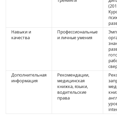
тренинги
дип
(201
Кур
пси
раз
Навыки и
Профессиональные
Эмп
качества
и личные умения
орг
зна
раз
гот
раб
све
Дополнительная
Рекомендации,
Рек
информация
медицинская
зап
книжка, языки,
мед
водительские
кни
права
анг
уро
inte