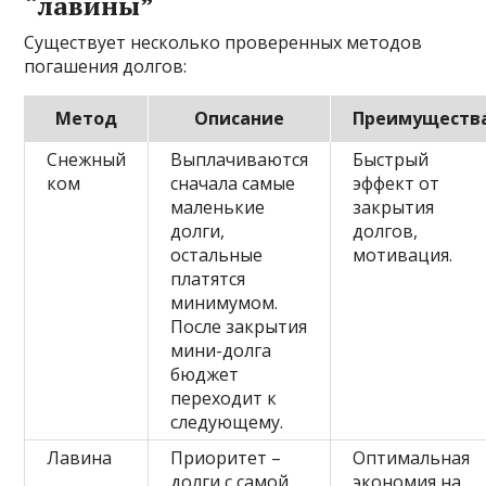
“лавины”
Существует несколько проверенных методов
погашения долгов:
Метод
Описание
Преимуществ
Снежный
Выплачиваются
Быстрый
ком
сначала самые
эффект от
маленькие
закрытия
долги,
долгов,
остальные
мотивация.
платятся
минимумом.
После закрытия
мини-долга
бюджет
переходит к
следующему.
Лавина
Приоритет –
Оптимальная
долги с самой
экономия на