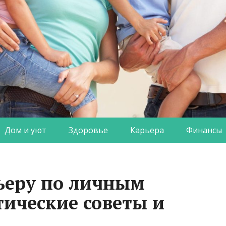
Дом и уют
Здоровье
Карьера
Финансы
ьеру по личным
тические советы и