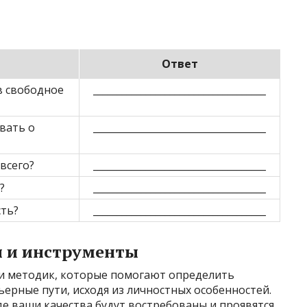
Ответ
в свободное
____________________________________
вать о
____________________________________
всего?
____________________________________
?
____________________________________
сть?
____________________________________
ы и инструменты
и методик, которые помогают определить
ерные пути, исходя из личностных особенностей.
е ваши качества будут востребованы и проявятся