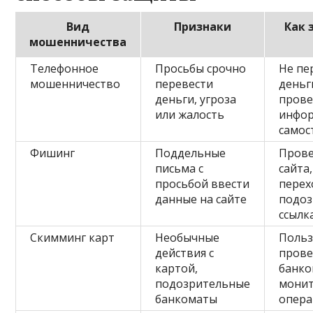
Вид
Признаки
Как 
мошенничества
Телефонное
Просьбы срочно
Не пе
мошенничество
перевести
деньг
деньги, угроза
пров
или жалость
инфо
самос
Фишинг
Поддельные
Прове
письма с
сайта,
просьбой ввести
перех
данные на сайте
подо
ссылк
Скимминг карт
Необычные
Польз
действия с
пров
картой,
банко
подозрительные
мони
банкоматы
опер