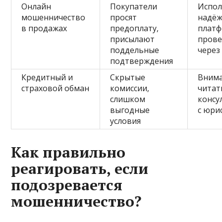
Онлайн
Покупатели
Испол
мошенничество
просят
надё
в продажах
предоплату,
платф
присылают
прове
поддельные
через
подтверждения
Кредитный и
Скрытые
Вним
страховой обман
комиссии,
читат
слишком
консу
выгодные
с юри
условия
Как правильно
реагировать, если
подозревается
мошенничество?