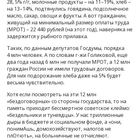
28, 5% г/г, молочные продукты – на 11–19%, хлеб –
на 13–14%, подтянулись говядина, подсолнечное
масло, сахар, овощи и фрукты. А вот гражданин,
живущий на минимальный размер оплаты труда
(МРОТ) – 22 440 рублей (на этот год), наверняка не
задержится у рыбного прилавка.
Таких, по данным депутатов Госдумы, порядка
4 млн человек. А по словам г-жи Голиковой, ещё
два года назад 6 млн не получали МРОТ, а 12 млн
граждан России не имели трудовых договоров.
Для них подорожание хлеба даже на 5% будет
весьма чувствительно.
Хотя если посмотреть на эти 12 млн
«бездоговорных» со стороны государства, то на
память приходит бессмертное советское клеймо:
«бездельники и тунеядцы». У нас триллионные
дыры в бюджете и социальном фонде, а «они,
понимАшь, домохозяйствуют, налогов не
плОтють», на больничные не отчисляют.