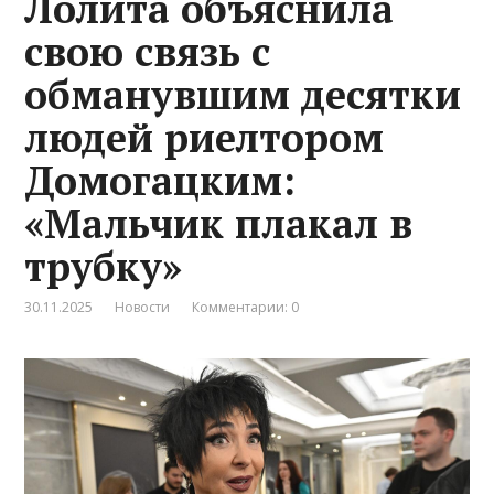
Лолита объяснила
свою связь с
обманувшим десятки
людей риелтором
Домогацким:
«Мальчик плакал в
трубку»
30.11.2025
Новости
Комментарии: 0