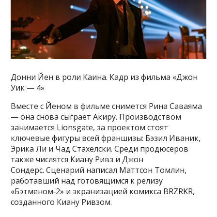
Донни Йен в роли Каина. Кадр из фильма «Джон
Уик — 4»
Вместе с Йеном в фильме снимется Рина Саваяма
— она снова сыграет Акиру. Производством
занимается Lionsgate, за проектом стоят
ключевые фигуры всей франшизы: Бэзил Иваник,
Эрика Ли и Чад Стахелски. Среди продюсеров
также числятся Киану Ривз и Джон
Сондерс. Сценарий написал Маттсон Томлин,
работавший над готовящимся к релизу
«Бэтменом‑2» и экранизацией комикса BRZRKR,
созданного Киану Ривзом.