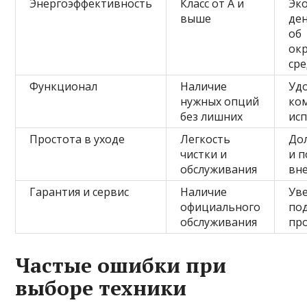
Энергоэффективность
Класс от А и
Эк
выше
ден
об
ок
ср
Функционал
Наличие
Уд
нужных опций
ко
без лишних
ис
Простота в уходе
Легкость
До
чистки и
и 
обслуживания
вн
Гарантия и сервис
Наличие
Ув
официального
по
обслуживания
пр
Частые ошибки при
выборе техники