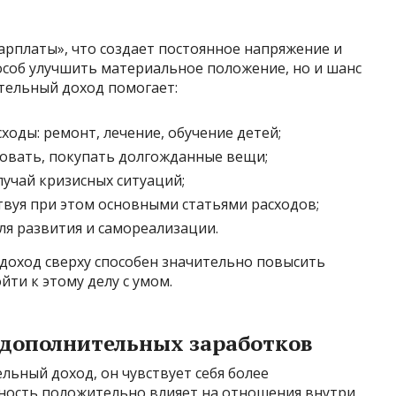
арплаты», что создает постоянное напряжение и
пособ улучшить материальное положение, но и шанс
тельный доход помогает:
оды: ремонт, лечение, обучение детей;
овать, покупать долгожданные вещи;
лучай кризисных ситуаций;
твуя при этом основными статьями расходов;
я развития и самореализации.
доход сверху способен значительно повысить
ти к этому делу с умом.
 дополнительных заработков
льный доход, он чувствует себя более
ность положительно влияет на отношения внутри