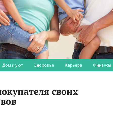
Дом и уют
Здоровье
Карьера
Финансы
окупателя своих
ивов