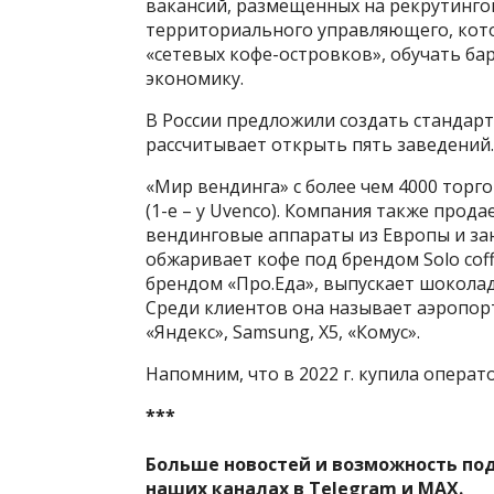
вакансий, размещенных на рекрутингов
территориального управляющего, кото
«сетевых кофе-островков», обучать ба
экономику.
В России предложили создать стандарт
рассчитывает открыть пять заведений.
«Мир вендинга» с более чем 4000 торг
(1-е – у Uvenco). Компания также прод
вендинговые аппараты из Европы и за
обжаривает кофе под брендом Solo cof
брендом «Про.Еда», выпускает шоколад
Среди клиентов она называет аэропор
«Яндекс», Samsung, X5, «Комус».
Напомним, что в 2022 г. купила операт
***
Больше новостей и возможность по
наших каналах в
Telegram
и
MAX
.