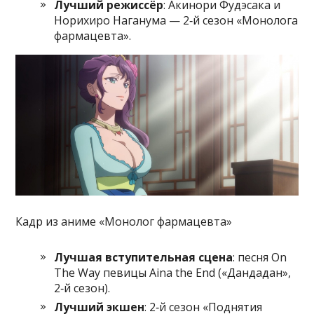
Лучший режиссёр
: Акинори Фудэсака и
Норихиро Наганума — 2‑й сезон «Монолога
фармацевта».
Кадр из аниме «Монолог фармацевта»
Лучшая вступительная сцена
: песня On
The Way певицы Aina the End («Дандадан»,
2‑й сезон).
Лучший экшен
: 2‑й сезон «Поднятия