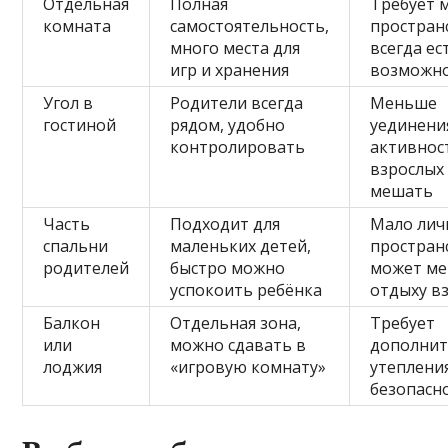
Отдельная
Полная
Требует 
комната
самостоятельность,
пространс
много места для
всегда ес
игр и хранения
возможн
Угол в
Родители всегда
Меньше
гостиной
рядом, удобно
уединени
контролировать
активнос
взрослых
мешать
Часть
Подходит для
Мало лич
спальни
маленьких детей,
простран
родителей
быстро можно
может м
успокоить ребёнка
отдыху в
Балкон
Отдельная зона,
Требует
или
можно сдавать в
дополнит
лоджия
«игровую комнату»
утеплени
безопасн