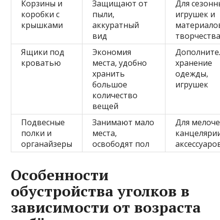
Корзины и
Защищают от
Для сезонн
коробки с
пыли,
игрушек и
крышками
аккуратный
материало
вид
творчеств
Ящики под
Экономия
Дополните
кроватью
места, удобно
хранение
хранить
одежды,
большое
игрушек
количество
вещей
Подвесные
Занимают мало
Для мелоче
полки и
места,
канцеляри
органайзеры
освободят пол
аксессуаро
Особенности
обустройства уголков в
зависимости от возраста