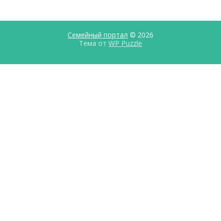
Семейный портал
© 2026
Тема от
WP Puzzle