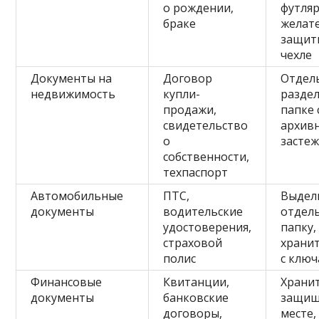
о рождении,
футляр
браке
желат
защит
чехле
Документы на
Договор
Отдел
недвижимость
купли-
раздел
продажи,
папке 
свидетельство
архив
о
засте
собственности,
техпаспорт
Автомобильные
ПТС,
Выдел
документы
водительские
отдел
удостоверения,
папку,
страховой
храни
полис
с клю
Финансовые
Квитанции,
Храни
документы
банковские
защи
договоры,
месте,