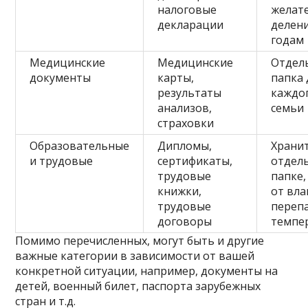
налоговые
желате
декларации
делен
годам
Медицинские
Медицинские
Отдел
документы
карты,
папка 
результаты
каждо
анализов,
семьи
страховки
Образовательные
Дипломы,
Храни
и трудовые
сертификаты,
отдел
трудовые
папке,
книжки,
от вла
трудовые
переп
договоры
темпе
Помимо перечисленных, могут быть и другие
важные категории в зависимости от вашей
конкретной ситуации, например, документы на
детей, военный билет, паспорта зарубежных
стран и т.д.