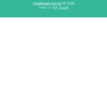
Семейный портал
© 2026
Тема от
WP Puzzle