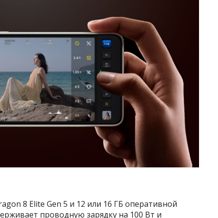
gon 8 Elite Gen 5 и 12 или 16 ГБ оперативной
держивает проводную зарядку на 100 Вт и