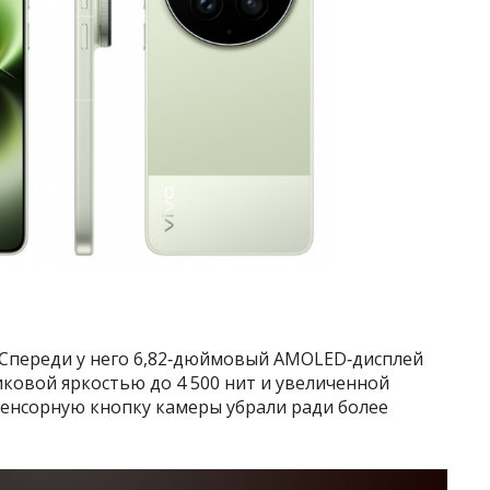
 Спереди у него 6,82‑дюймовый AMOLED‑дисплей
пиковой яркостью до 4 500 нит и увеличенной
сенсорную кнопку камеры убрали ради более