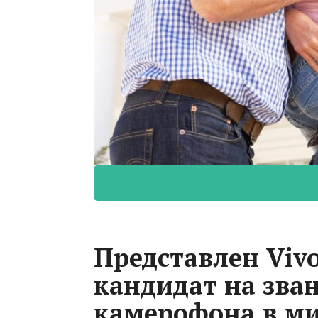
Представлен Vivo
кандидат на зва
камерофона в м