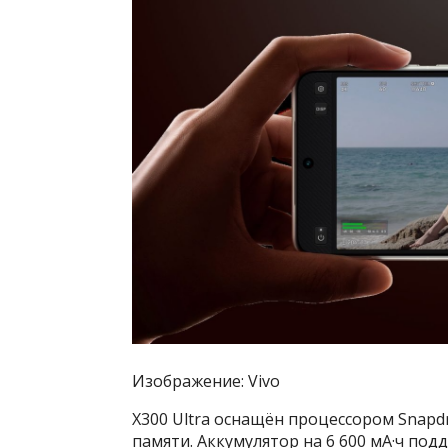
Изображение: Vivo
X300 Ultra оснащён процессором Snapdra
памяти. Аккумулятор на 6 600 мА·ч под