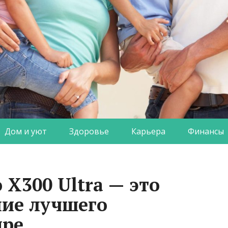
Дом и уют
Здоровье
Карьера
Финансы
 X300 Ultra — это
ние лучшего
ире