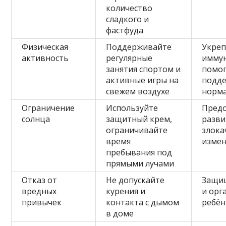
количество
сладкого и
фастфуда
Физическая
Поддерживайте
Укреп
активность
регулярные
иммун
занятия спортом и
помог
активные игры на
подд
свежем воздухе
норма
Ограничение
Используйте
Пред
солнца
защитный крем,
разви
ограничивайте
злока
время
измен
пребывания под
прямыми лучами
Отказ от
Не допускайте
Защищ
вредных
курения и
и орг
привычек
контакта с дымом
ребён
в доме