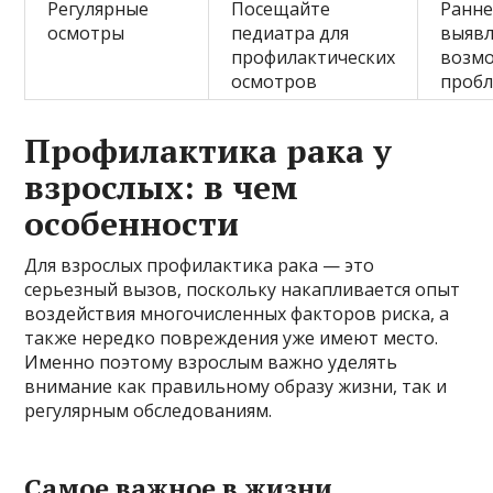
Регулярные
Посещайте
Ранне
осмотры
педиатра для
выяв
профилактических
возм
осмотров
проб
Профилактика рака у
взрослых: в чем
особенности
Для взрослых профилактика рака — это
серьезный вызов, поскольку накапливается опыт
воздействия многочисленных факторов риска, а
также нередко повреждения уже имеют место.
Именно поэтому взрослым важно уделять
внимание как правильному образу жизни, так и
регулярным обследованиям.
Самое важное в жизни