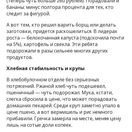
(теперь чуть больше 260 рублей). Порадовали и
бананы: минус полтора процента для тех, кто
следит за фигурой.
А вот тем, кто решил варить борщ или делать
заготовки, придется раскошелиться. В лидерах
роста — белокочанная капуста (подскочила почти
на 5%), картофель и свекла. Эти ребята
подорожали в разы сильнее многих других
продуктов.
Хлебная стабильность и крупы
В хлебобулочном отделе без серьезных
потрясений. Ржаной хлеб чуть подешевел,
пшеничный — чуть подорожал. Мука, кстати,
слегка сбросила в цене, что может порадовать
домашних пекарей. Среди круп заметно упало в
цене пшено, а вот вермишель и рис немного
прибавили. Гречка замерла на месте, меняя цену
лишь на сотые доли копеек.