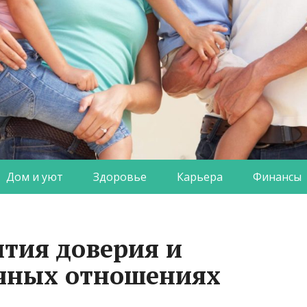
Дом и уют
Здоровье
Карьера
Финансы
ития доверия и
ичных отношениях