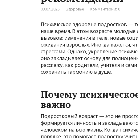
03.07.2025
Здоровье
Комментарии: 0
Психическое здоровье подростков — те
наше время. В этом возрасте молодые
вызовов: изменения в теле, новые соц
ожидания взрослых. Иногда кажется, ч
стрессами. Однако, укрепление психич
оно закладывает основу для полноценн
расскажу, как родители, учителя и са
сохранить гармонию в душе.
Почему психическое
важно
Подростковый возраст — это не просто
формируется личность и закладываются
человеком на всю жизнь. Когда психич
порядке, это помогает подростку учит