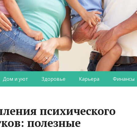
Дом и уют
Здоровье
Карьера
Финансы
пления психического
тков: полезные