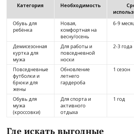
Категория
Необходимость
Ср
исполь
Обувь для
Новая,
6-9 меся
ребёнка
комфортная на
весну/осень
Демисезонная
Для работы и
2-3 года
куртка для
повседневной
мужа
носки
Повседневные
Обновление
1 сезон
футболки и
летнего
брюки для
гардероба
жены
Обувь для
Для спорта и
1 год
мужа
активного
(кроссовки)
отдыха
Где искать выгодные