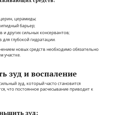
хаживающих средств:
церин, церамиды;
липидный барьер;
в и других сильных консервантов;
 для глубокой гидратации.
нением новых средств необходимо обязательно
 участке.
ь зуд и воспаление
ильный зуд, который часто становится
ся, что постоянное расчесывание приводит к
ньшить зуд: