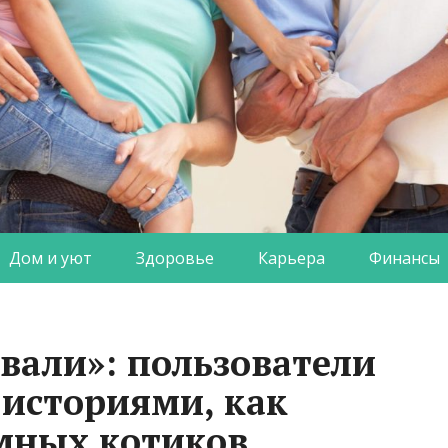
Дом и уют
Здоровье
Карьера
Финансы
овали»: пользователи
 историями, как
мных котиков