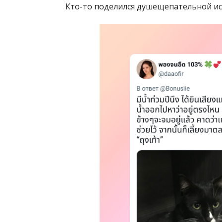
Кто-то поделился душещепательной ис