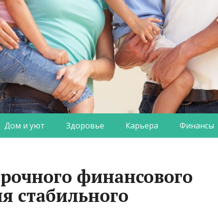
Дом и уют
Здоровье
Карьера
Финансы
срочного финансового
я стабильного