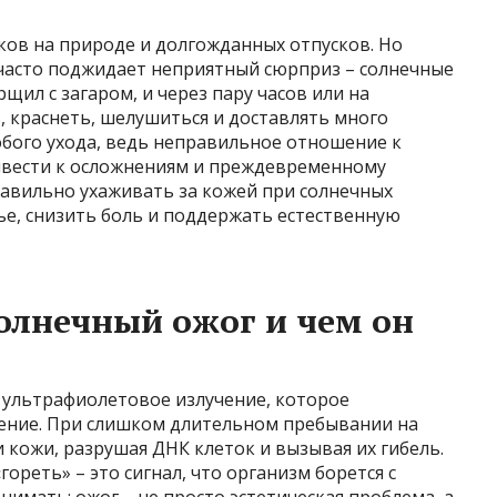
ков на природе и долгожданных отпусков. Но
 часто поджидает неприятный сюрприз – солнечные
рщил с загаром, и через пару часов или на
 краснеть, шелушиться и доставлять много
обого ухода, ведь неправильное отношение к
ивести к осложнениям и преждевременному
равильно ухаживать за кожей при солнечных
ье, снизить боль и поддержать естественную
олнечный ожог и чем он
 ультрафиолетовое излучение, которое
ение. При слишком длительном пребывании на
 кожи, разрушая ДНК клеток и вызывая их гибель.
ореть» – это сигнал, что организм борется с
мать: ожог – не просто эстетическая проблема, а