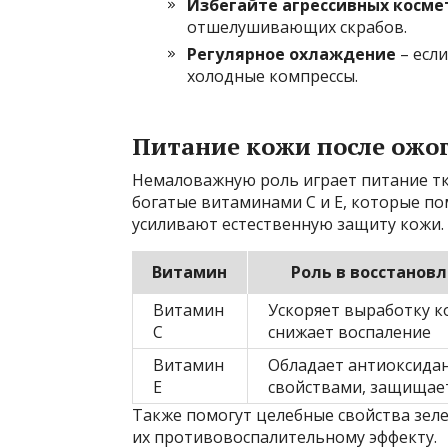
Избегайте агрессивных косме
отшелушивающих скрабов.
Регулярное охлаждение
– есл
холодные компрессы.
Питание кожи после ожо
Немаловажную роль играет питание тк
богатые витаминами С и Е, которые по
усиливают естественную защиту кожи.
Витамин
Роль в восстанов
Витамин
Ускоряет выработку к
С
снижает воспаление
Витамин
Обладает антиоксида
Е
свойствами, защищае
Также помогут целебные свойства зеле
их противовоспалительному эффекту.