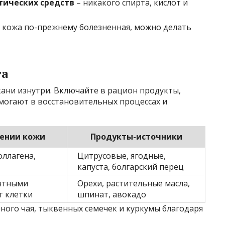
тических средств
– никакого спирта, кислот и
и кожа по-прежнему болезненная, можно делать
га
ани изнутри. Включайте в рацион продукты,
могают в восстановительных процессах и
лении кожи
Продукты-источники
оллагена,
Цитрусовые, ягодные,
капуста, болгарский перец
нтными
Орехи, растительные масла,
т клетки
шпинат, авокадо
ного чая, тыквенных семечек и куркумы благодаря