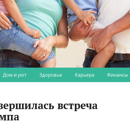
Дом и уют
Здоровье
Карьера
Финансы
вершилась встреча
ампа