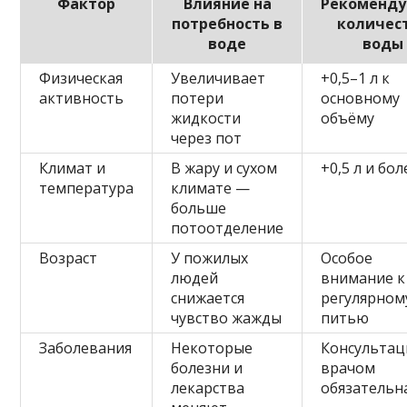
Фактор
Влияние на
Рекоменд
потребность в
количес
воде
воды
Физическая
Увеличивает
+0,5–1 л к
активность
потери
основному
жидкости
объёму
через пот
Климат и
В жару и сухом
+0,5 л и бол
температура
климате —
больше
потоотделение
Возраст
У пожилых
Особое
людей
внимание к
снижается
регулярном
чувство жажды
питью
Заболевания
Некоторые
Консультац
болезни и
врачом
лекарства
обязательн