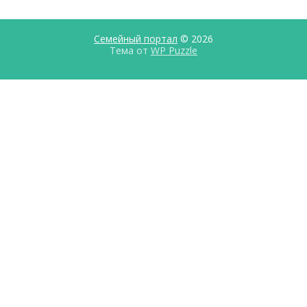
Семейный портал
© 2026
Тема от
WP Puzzle