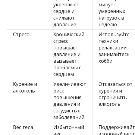
укрепляют
минут
сердце и
умеренных
снижают
нагрузок в
давление
неделю
Стресс
Хронический
Используйте
стресс
техники
повышает
релаксации,
давление и
занимайтесь
вызывает
хобби
проблемы с
сердцем
Курение и
Увеличивают
Отказаться от
алкоголь
риск
курения и
повышения
ограничить
давления и
алкоголь
сосудистых
заболеваний
Вес тела
Избыточный
Поддерживайт
вес
здоровый вес 