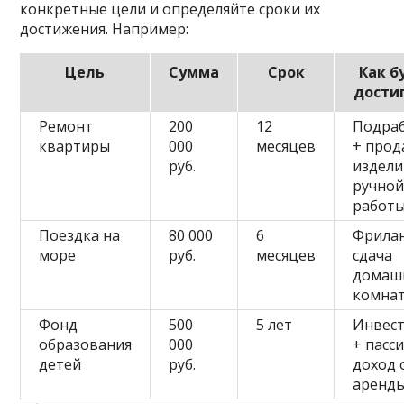
конкретные цели и определяйте сроки их
достижения. Например:
Цель
Сумма
Срок
Как б
дости
Ремонт
200
12
Подра
квартиры
000
месяцев
+ прод
руб.
издели
ручно
работ
Поездка на
80 000
6
Фрилан
море
руб.
месяцев
сдача
домаш
комна
Фонд
500
5 лет
Инвес
образования
000
+ пасс
детей
руб.
доход 
аренд