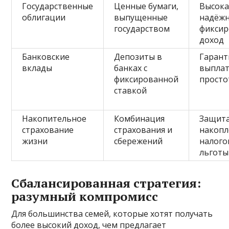
Государственные
Ценные бумаги,
Высока
облигации
выпущенные
надёжн
государством
фикси
доход
Банковские
Депозиты в
Гарант
вклады
банках с
выплат
фиксированной
просто
ставкой
Накопительное
Комбинация
Защита
страхование
страхования и
накопл
жизни
сбережений
налого
льготы
Сбалансированная стратегия:
разумный компромисс
Для большинства семей, которые хотят получать
более высокий доход, чем предлагает