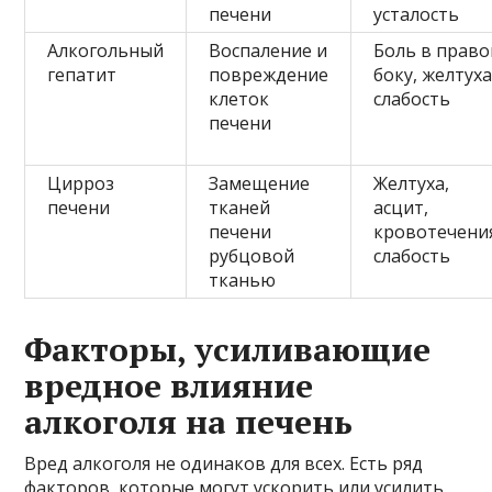
печени
усталость
Алкогольный
Воспаление и
Боль в прав
гепатит
повреждение
боку, желтуха
клеток
слабость
печени
Цирроз
Замещение
Желтуха,
печени
тканей
асцит,
печени
кровотечени
рубцовой
слабость
тканью
Факторы, усиливающие
вредное влияние
алкоголя на печень
Вред алкоголя не одинаков для всех. Есть ряд
факторов, которые могут ускорить или усилить