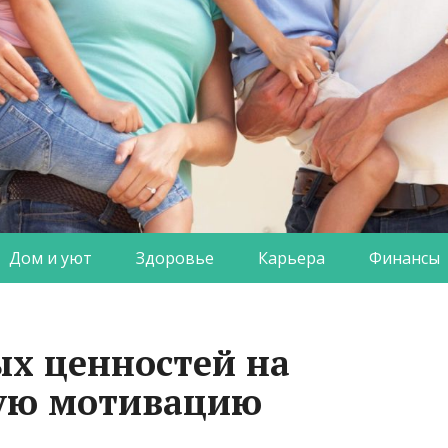
Дом и уют
Здоровье
Карьера
Финансы
х ценностей на
ую мотивацию