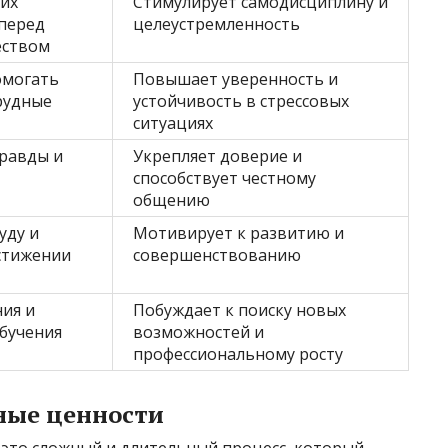
оих
Стимулирует самодисциплину и
 перед
целеустремленность
еством
омогать
Повышает уверенность и
трудные
устойчивость в стрессовых
ситуациях
равды и
Укрепляет доверие и
способствует честному
общению
уду и
Мотивирует к развитию и
стижении
совершенствованию
ия и
Побуждает к поиску новых
бучения
возможностей и
профессиональному росту
ные ценности
это сложный и длительный процесс, который