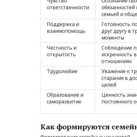
Чувство
Осознание св
ответственности
обязанностей
семьей и общ
Поддержка и
Готовность п
взаимопомощь
друг другу в 
моменты
Честность и
Соблюдение п
открытость
искренность в
отношениях
Трудолюбие
Уважение к тр
старания в до
целей
Образование и
Ценность знан
саморазвитие
постоянного о
Как формируются семей
Формирование семейных ценностей — 