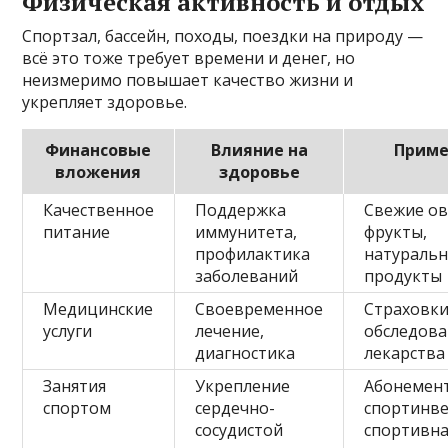
Физическая активность и отдых
Спортзал, бассейн, походы, поездки на природу —
всё это тоже требует времени и денег, но
неизмеримо повышает качество жизни и
укрепляет здоровье.
Финансовые
Влияние на
Прим
вложения
здоровье
Качественное
Поддержка
Свежие о
питание
иммунитета,
фрукты,
профилактика
натураль
заболеваний
продукты
Медицинские
Своевременное
Страховки
услуги
лечение,
обследова
диагностика
лекарства
Занятия
Укрепление
Абонемен
спортом
сердечно-
спортинве
сосудистой
спортивн