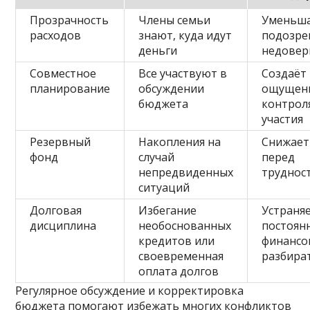
Прозрачность
Члены семьи
Уменьш
расходов
знают, куда идут
подозре
деньги
недовер
Совместное
Все участвуют в
Создаёт
планирование
обсуждении
ощущен
бюджета
контрол
участия
Резервный
Накопления на
Снижает
фонд
случай
перед
непредвиденных
труднос
ситуаций
Долговая
Избегание
Устраня
дисциплина
необоснованных
постоян
кредитов или
финансо
своевременная
разбира
оплата долгов
Регулярное обсуждение и корректировка
бюджета помогают избежать многих конфликтов