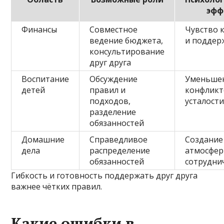
эфф
Финансы
Совместное
Чувство 
ведение бюджета,
и поддер
консультирование
друг друга
Воспитание
Обсуждение
Уменьше
детей
правил и
конфликт
подходов,
усталост
разделение
обязанностей
Домашние
Справедливое
Создание
дела
распределение
атмосфе
обязанностей
сотрудни
Гибкость и готовность поддержать друг друга
важнее чётких правил.
Какие ошибки в